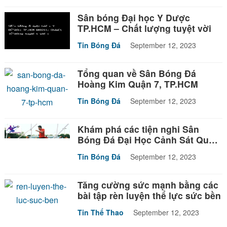
Sân bóng Đại học Y Dược
TP.HCM – Chất lượng tuyệt vời
Tin Bóng Đá
September 12, 2023
Tổng quan về Sân Bóng Đá
Hoàng Kim Quận 7, TP.HCM
Tin Bóng Đá
September 12, 2023
Khám phá các tiện nghi Sân
Bóng Đá Đại Học Cảnh Sát Quận
7, TP.HCM
Tin Bóng Đá
September 12, 2023
Tăng cường sức mạnh bằng các
bài tập rèn luyện thể lực sức bền
Tin Thể Thao
September 12, 2023