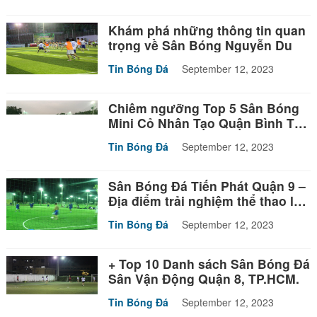
Khám phá những thông tin quan
trọng về Sân Bóng Nguyễn Du
Tin Bóng Đá
September 12, 2023
Chiêm ngưỡng Top 5 Sân Bóng
Mini Cỏ Nhân Tạo Quận Bình Tân
Chất Lượng Nhất
Tin Bóng Đá
September 12, 2023
Sân Bóng Đá Tiến Phát Quận 9 –
Địa điểm trải nghiệm thể thao lý
tưởng
Tin Bóng Đá
September 12, 2023
+ Top 10 Danh sách Sân Bóng Đá
Sân Vận Động Quận 8, TP.HCM.
Tin Bóng Đá
September 12, 2023