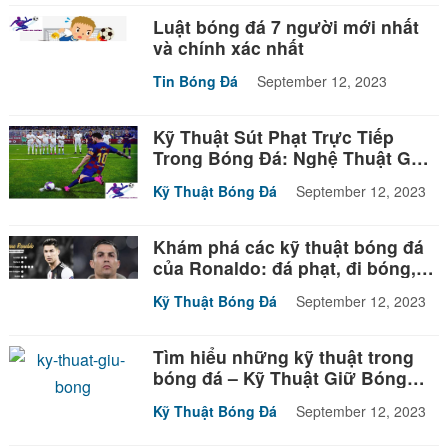
Luật bóng đá 7 người mới nhất
và chính xác nhất
Tin Bóng Đá
September 12, 2023
Kỹ Thuật Sút Phạt Trực Tiếp
Trong Bóng Đá: Nghệ Thuật Ghi
Bàn Từ Khoảng Cách Cố Định
Kỹ Thuật Bóng Đá
September 12, 2023
Khám phá các kỹ thuật bóng đá
của Ronaldo: đá phạt, đi bóng,
đánh đầu
Kỹ Thuật Bóng Đá
September 12, 2023
Tìm hiểu những kỹ thuật trong
bóng đá – Kỹ Thuật Giữ Bóng
hiệu quả nhất
Kỹ Thuật Bóng Đá
September 12, 2023