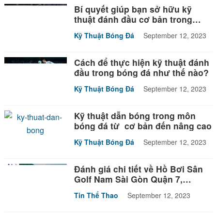
Bí quyết giúp bạn sở hữu kỹ
thuật đánh đầu cơ bản trong
bóng đá
Kỹ Thuật Bóng Đá
September 12, 2023
Cách để thực hiện kỹ thuật đánh
đầu trong bóng đá như thế nào?
Kỹ Thuật Bóng Đá
September 12, 2023
Kỹ thuật dẫn bóng trong môn
bóng đá từ cơ bản đến nâng cao
Kỹ Thuật Bóng Đá
September 12, 2023
Đánh giá chi tiết về Hồ Bơi Sân
Golf Nam Sài Gòn Quận 7,
TP.HCM
Tin Thể Thao
September 12, 2023