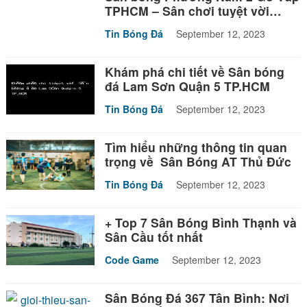
TPHCM – Sân chơi tuyệt vời
dành cho bạn
Tin Bóng Đá
September 12, 2023
Khám phá chi tiết về Sân bóng
đá Lam Sơn Quận 5 TP.HCM
Tin Bóng Đá
September 12, 2023
Tìm hiểu những thông tin quan
trọng về Sân Bóng AT Thủ Đức
Tin Bóng Đá
September 12, 2023
+ Top 7 Sân Bóng Bình Thạnh và
Sân Cầu tốt nhất
Code Game
September 12, 2023
Sân Bóng Đá 367 Tân Bình: Nơi