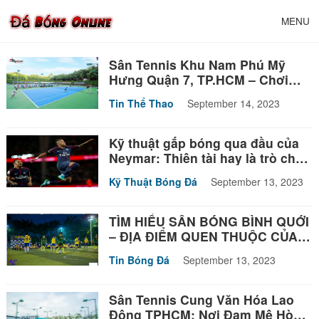
MENU
Sân Tennis Khu Nam Phú Mỹ
Hưng Quận 7, TP.HCM – Chơi
Tennis Lý Tưởng
Tin Thể Thao
September 14, 2023
Kỹ thuật gắp bóng qua đầu của
Neymar: Thiên tài hay là trò chọc
phá?
Kỹ Thuật Bóng Đá
September 13, 2023
TÌM HIỂU SÂN BÓNG BÌNH QUỚI
– ĐỊA ĐIỂM QUEN THUỘC CỦA
CÁC BẠN TRẺ
Tin Bóng Đá
September 13, 2023
Sân Tennis Cung Văn Hóa Lao
Động TPHCM: Nơi Đam Mê Hòa