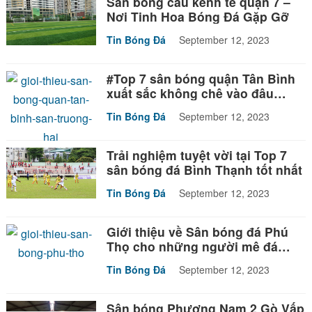
Sân bóng cầu kênh tẻ quận 7 –
Nơi Tinh Hoa Bóng Đá Gặp Gỡ
Tin Bóng Đá
September 12, 2023
#Top 7 sân bóng quận Tân Bình
xuất sắc không chê vào đâu
được
Tin Bóng Đá
September 12, 2023
Trải nghiệm tuyệt vời tại Top 7
sân bóng đá Bình Thạnh tốt nhất
Tin Bóng Đá
September 12, 2023
Giới thiệu về Sân bóng đá Phú
Thọ cho những người mê đá
bóng
Tin Bóng Đá
September 12, 2023
Sân bóng Phương Nam 2 Gò Vấp