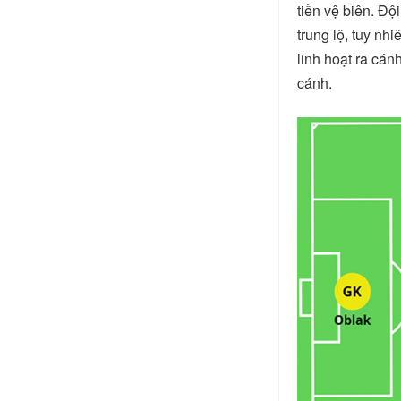
tiền vệ biên. Độ
trung lộ, tuy nh
linh hoạt ra cán
cánh.