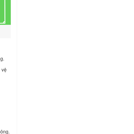
g.
n vệ
công.