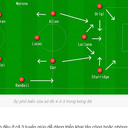
Sự phổ biến của sơ đồ 4-3-3 trong bóng đá
 đều ở cả 3 tuyến giúp dễ dàng triển khai tấn công hoặc phòng