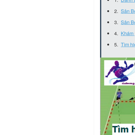
Sân B
Sân B
Khám p
Tìm h