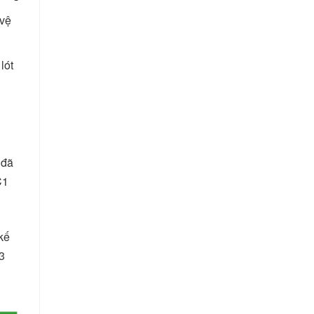
 vệ
lót
1
đã
C1
kế
3