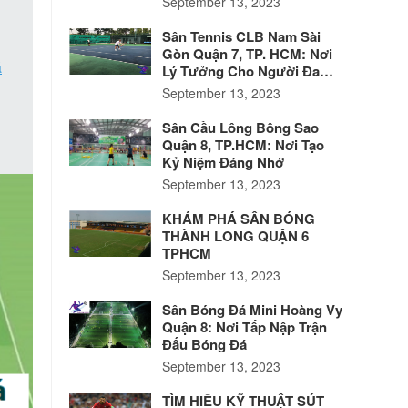
September 13, 2023
Sân Tennis CLB Nam Sài
Gòn Quận 7, TP. HCM: Nơi
á
Lý Tưởng Cho Người Đam
Mê Tennis
September 13, 2023
Sân Cầu Lông Bông Sao
Quận 8, TP.HCM: Nơi Tạo
Kỷ Niệm Đáng Nhớ
September 13, 2023
KHÁM PHÁ SÂN BÓNG
THÀNH LONG QUẬN 6
TPHCM
September 13, 2023
Sân Bóng Đá Mini Hoàng Vy
Quận 8: Nơi Tấp Nập Trận
Đấu Bóng Đá
September 13, 2023
TÌM HIỂU KỸ THUẬT SÚT