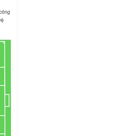
 công
vệ