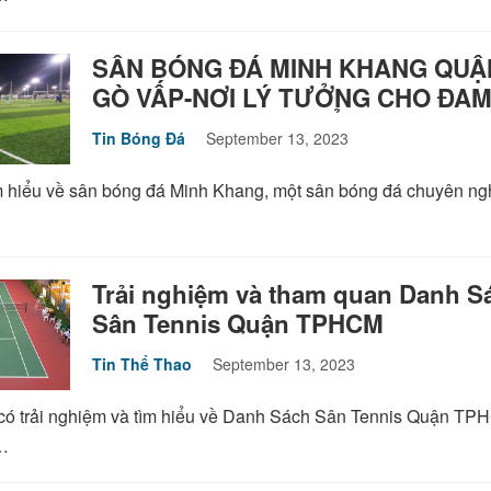
SÂN BÓNG ĐÁ MINH KHANG QUẬ
GÒ VẤP-NƠI LÝ TƯỞNG CHO ĐA
MÊ BÓNG ĐÁ VÀ THỂ THAO
Tin Bóng Đá
September 13, 2023
 hiểu về sân bóng đá Minh Khang, một sân bóng đá chuyên ng
Trải nghiệm và tham quan Danh S
Sân Tennis Quận TPHCM
Tin Thể Thao
September 13, 2023
 có trải nghiệm và tìm hiểu về Danh Sách Sân Tennis Quận T
?…