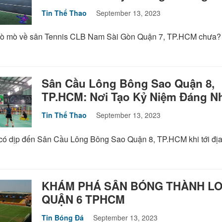
Đam Mê Tennis
Tin Thể Thao
September 13, 2023
 tò mò về sân Tennis CLB Nam Sài Gòn Quận 7, TP.HCM chưa?
Sân Cầu Lông Bông Sao Quận 8,
TP.HCM: Nơi Tạo Kỷ Niệm Đáng N
Tin Thể Thao
September 13, 2023
có dịp đến Sân Cầu Lông Bông Sao Quận 8, TP.HCM khi tới đị
KHÁM PHÁ SÂN BÓNG THÀNH L
QUẬN 6 TPHCM
Tin Bóng Đá
September 13, 2023