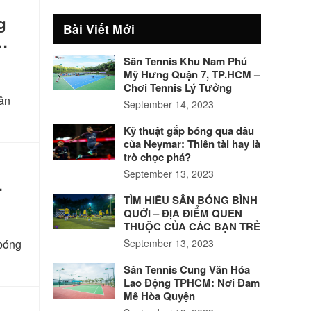
g
Bài Viết Mới
Sân Tennis Khu Nam Phú
Mỹ Hưng Quận 7, TP.HCM –
Chơi Tennis Lý Tưởng
ân
September 14, 2023
Kỹ thuật gắp bóng qua đầu
của Neymar: Thiên tài hay là
trò chọc phá?
September 13, 2023
TÌM HIỂU SÂN BÓNG BÌNH
QUỚI – ĐỊA ĐIỂM QUEN
THUỘC CỦA CÁC BẠN TRẺ
 bóng
September 13, 2023
Sân Tennis Cung Văn Hóa
Lao Động TPHCM: Nơi Đam
Mê Hòa Quyện