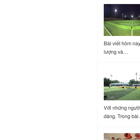
Bài viết hôm na
lượng và…
Với những người
dàng. Trong bà