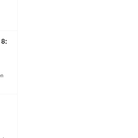
8:
ện