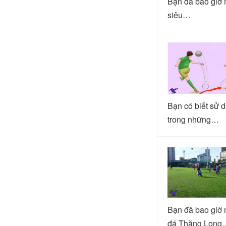
Bạn đã bao giờ 
siêu…
Bạn có biết sử 
trong những…
Bạn đã bao giờ
đá Thăng Long