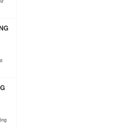
hư
ẰNG
ột
NG
óng