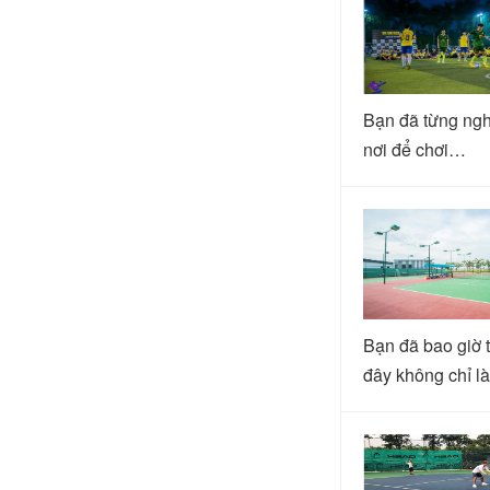
Bạn đã từng ngh
nơi để chơi…
Bạn đã bao giờ
đây không chỉ 