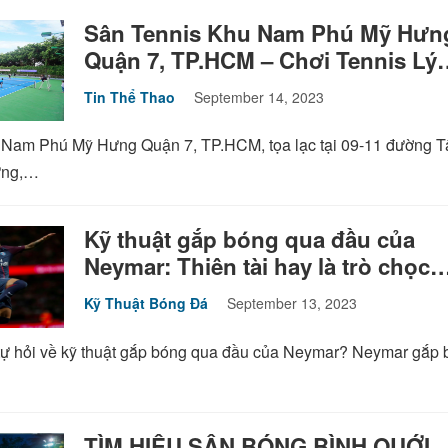
Sân Tennis Khu Nam Phú Mỹ Hưn
Quận 7, TP.HCM – Chơi Tennis Lý
Tưởng
Tin Thể Thao
September 14, 2023
 Nam Phú Mỹ Hưng Quận 7, TP.HCM, tọa lạc tại 09-11 đường T
ưng,…
Kỹ thuật gắp bóng qua đầu của
Neymar: Thiên tài hay là trò chọc
phá?
Kỹ Thuật Bóng Đá
September 13, 2023
tự hỏi về kỹ thuật gắp bóng qua đầu của Neymar? Neymar gắp
TÌM HIỂU SÂN BÓNG BÌNH QUỚI –