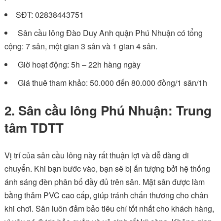
SĐT: 02838443751
Sân cầu lông Đào Duy Anh quận Phú Nhuận có tổng
cộng: 7 sân, một gian 3 sân và 1 gian 4 sân.
Giờ hoạt động: 5h – 22h hàng ngày
Giá thuê tham khảo: 50.000 đến 80.000 đồng/1 sân/1h
2. Sân cầu lông Phú Nhuận: Trung
tâm TDTT
Vị trí của sân cầu lông này rất thuận lợi và dễ dàng di
chuyển. Khi bạn bước vào, bạn sẽ bị ấn tượng bởi hệ thống
ánh sáng đèn phân bố đầy đủ trên sân. Mặt sân được làm
bằng thảm PVC cao cấp, giúp tránh chấn thương cho chân
khi chơi. Sân luôn đảm bảo tiêu chí tốt nhất cho khách hàng,