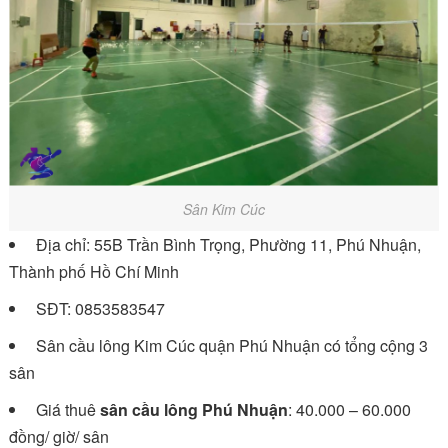
Sân Kim Cúc
Địa chỉ: 55B Trần Bình Trọng, Phường 11, Phú Nhuận,
Thành phố Hồ Chí Minh
SĐT: 0853583547
Sân cầu lông Kim Cúc quận Phú Nhuận có tổng cộng 3
sân
Giá thuê
sân cầu lông Phú Nhuận
: 40.000 – 60.000
đồng/ giờ/ sân