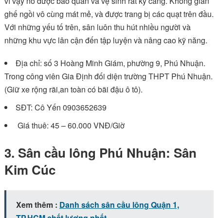
vì vậy nó được bảo quản và vệ sinh rất kỹ càng. Không gian
ghế ngồi vô cùng mát mẻ, và được trang bị các quạt trên đầu.
Với những yếu tố trên, sân luôn thu hút nhiều người và
những khu vực lân cận đến tập luyện và nâng cao kỹ năng.
Địa chỉ: số 3 Hoàng Minh Giám, phường 9, Phú Nhuận.
Trong công viên Gia Định đối diện trường THPT Phú Nhuận.
(Giữ xe rộng rãi,an toàn có bãi đậu ô tô).
SĐT: Cô Yến 0903652639
Giá thuê: 45 – 60.000 VNĐ/Giờ
3. Sân cầu lông Phú Nhuận: Sân
Kim Cúc
Xem thêm :
Danh sách sân cầu lông Quận 1,
TP.HCM chất lượng nhất