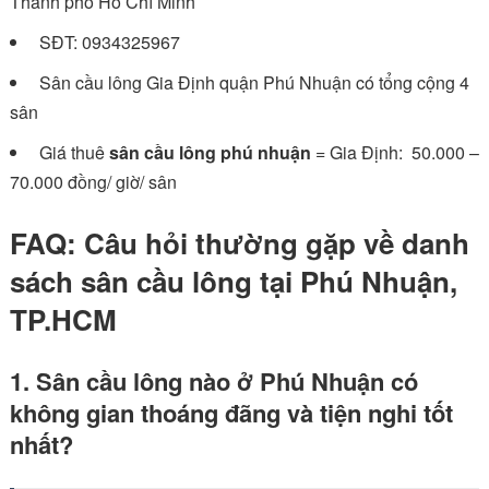
Thành phố Hồ Chí Minh
SĐT: 0934325967
Sân cầu lông Gia Định quận Phú Nhuận có tổng cộng 4
sân
Giá thuê
sân cầu lông phú nhuận
= Gia Định: 50.000 –
70.000 đồng/ giờ/ sân
FAQ: Câu hỏi thường gặp về danh
sách sân cầu lông tại Phú Nhuận,
TP.HCM
1. Sân cầu lông nào ở Phú Nhuận có
không gian thoáng đãng và tiện nghi tốt
nhất?