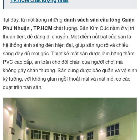
Tại đây, là một trong những
danh sách sân cầu lông Quận
Phú Nhuận , TP.HCM
chất lượng. Sân Kim Cúc nằm ở vị trí
thuận tiện, dễ dàng di chuyển. Một điểm nổi bật của sân là
hệ thống ánh sáng đèn hiện đại, giúp sân rực rỡ và chiếu
sáng đầy đủ mọi góc. Thiết kế mặt sân được làm bằng thảm
PVC cao cấp, an toàn cho đôi chân của người chơi mà
không gây chấn thương. Sân cũng được bảo quản và vệ sinh
kỹ lưỡng, với không gian ngồi thoải mái và mát mẻ, có các
quạt trên trần sân.