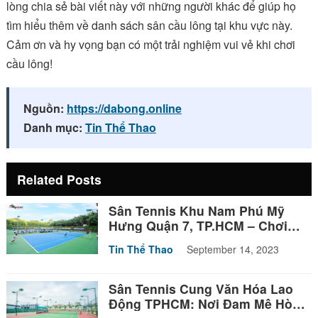
lòng chia sẻ bài viết này với những người khác để giúp họ
tìm hiểu thêm về danh sách sân cầu lông tại khu vực này.
Cảm ơn và hy vọng bạn có một trải nghiệm vui vẻ khi chơi
cầu lông!
Nguồn:
https://dabong.online
Danh mục:
Tin Thể Thao
Related Posts
Sân Tennis Khu Nam Phú Mỹ
Hưng Quận 7, TP.HCM – Chơi
Tennis Lý Tưởng
Tin Thể Thao
September 14, 2023
Sân Tennis Cung Văn Hóa Lao
Động TPHCM: Nơi Đam Mê Hòa