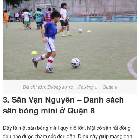
Địa chỉ sân: Đường số 12 – Phường 5 – Quận 8
3. Sân Vạn Nguyên – Danh sách
sân bóng mini ở Quận 8
Đây là một sân bóng mini quy mô lớn. Mặt cỏ sân rất đồng
đều nhờ được chăm sóc đều đặn. Điều này giúp mang đến