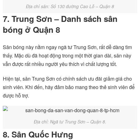
Địa chỉ sân: Số 130 đường Cao Lỗ – Quận 8
7. Trung Sơn – Danh sách sân
bóng ở Quận 8
Sân bóng này nằm ngay ngã tư Trung Sơn, rất dễ dàng tìm
thấy. Mặc dù đã hoạt động trong một thời gian dài, sân này
vẫn được rất nhiều người yêu thích vì chất lượng tốt.
Hiện tại, sân Trung Sơn có chính sách ưu đãi giảm giá cho
sinh viên. Khi đến, hãy đảm bảo mang theo thẻ sinh viên để
được hỗ trợ.
Địa chỉ: Ngã tư Trung Sơn – Quận 8.
8. Sân Quốc Hưng