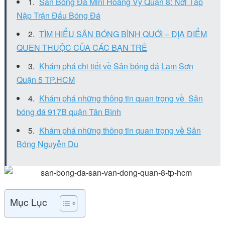
Sân Bóng Đá Mini Hoàng Vy Quận 8: Nơi Tấp
Nập Trận Đấu Bóng Đá
TÌM HIỂU SÂN BÓNG BÌNH QUỚI – ĐỊA ĐIỂM
QUEN THUỘC CỦA CÁC BẠN TRẺ
Khám phá chi tiết về Sân bóng đá Lam Sơn
Quận 5 TP.HCM
Khám phá những thông tin quan trọng về Sân
bóng đá 917B quận Tân Bình
Khám phá những thông tin quan trọng về Sân
Bóng Nguyễn Du
Mục Lục