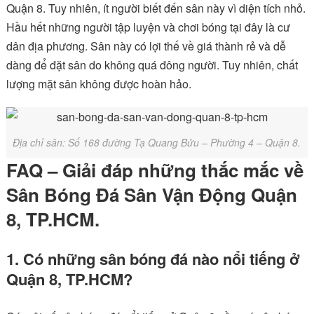
Quận 8. Tuy nhiên, ít người biết đến sân này vì diện tích nhỏ.
Hầu hết những người tập luyện và chơi bóng tại đây là cư
dân địa phương. Sân này có lợi thế về giá thành rẻ và dễ
dàng để đặt sân do không quá đông người. Tuy nhiên, chất
lượng mặt sân không được hoàn hảo.
Địa chỉ sân: Số 168 đường Tạ Quang Bửu – Phường 4 – Quận 8.
FAQ – Giải đáp những thắc mắc về
Sân Bóng Đá Sân Vận Động Quận
8, TP.HCM.
1. Có những sân bóng đá nào nổi tiếng ở
Quận 8, TP.HCM?