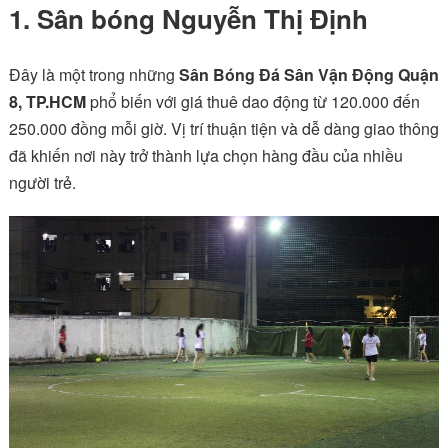
1. Sân bóng Nguyễn Thị Định
Đây là một trong những
Sân Bóng Đá Sân Vận Động Quận
8, TP.HCM
phổ biến với giá thuê dao động từ 120.000 đến
250.000 đồng mỗi giờ. Vị trí thuận tiện và dễ dàng giao thông
đã khiến nơi này trở thành lựa chọn hàng đầu của nhiều
người trẻ.