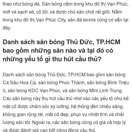
thao như bóng đá. Sân bóng nằm trong khu đô thị Vạn Phúc,
mới và sạch sẽ, cỏ tốt, và được chủ sân chơi rất giỏi. Nằm
trong khu đô thị Vạn Phúc City, sân đá tennis cũng có sẵn tại
đây.
Danh sách sân bóng Thủ Đức, TP.HCM
bao gồm những sân nào và tại đó có
những yếu tố gì thu hút cầu thủ?
Danh sách sân bóng Thủ Đức, TP.HCM bao gồm sân bóng
Cá Sấu Hoa Cà, sân bóng Phúc Thành, sân bóng Bình Triệu
3, sân bóng KDC Vạn Phúc, và sân bóng Mini Linh Trung.
Các sân bóng này thu hút cầu thủ nhờ vào các yếu tố như bề
mặt cỏ được chăm sóc kỹ lưỡng, hệ thống đèn chiếu sáng,
không gian rộng rãi, mắt cỏ đẹp, phục vụ nhiệt tình và chất
lượng sân tốt. Ngoài ra, các sân bóng cũng có giá cả hợp lý
và được đánh giá cao bởi cộng đồng cầu thủ.