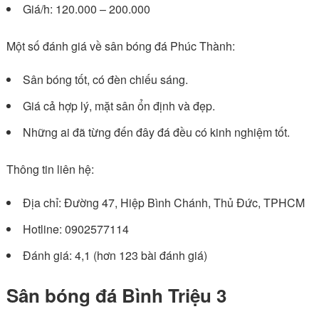
Giá/h: 120.000 – 200.000
Một số đánh giá về sân bóng đá Phúc Thành:
Sân bóng tốt, có đèn chiếu sáng.
Giá cả hợp lý, mặt sân ổn định và đẹp.
Những ai đã từng đến đây đá đều có kinh nghiệm tốt.
Thông tin liên hệ:
Địa chỉ: Đường 47, Hiệp Bình Chánh, Thủ Đức, TPHCM
Hotline: 0902577114
Đánh giá: 4,1 (hơn 123 bài đánh giá)
Sân bóng đá Bình Triệu 3