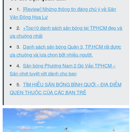
[Review] Những thông tin đáng chú ý về Sân
Vận Động Hoa Lư
+Top10 danh sách sân bóng tại TPHCM đẹp và
ưa chuộng nhất
Danh sách sân bóng Quận 3, TP.HCM rất được
ưa chuộng và lựa chọn bởi nhiều người.
Sân bóng Phương Nam 2 Gò Vấp TPHCM –
Sân chơi tuyệt vời dành cho bạn
TÌM HIỂU SÂN BÓNG BÌNH QUỚI – ĐỊA ĐIỂM
QUEN THUỘC CỦA CÁC BẠN TRẺ