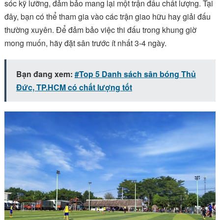
sóc kỹ lưỡng, đảm bảo mang lại một trận đấu chất lượng. Tại
đây, bạn có thể tham gia vào các trận giao hữu hay giải đấu
thường xuyên. Để đảm bảo việc thi đấu trong khung giờ
mong muốn, hãy đặt sân trước ít nhất 3-4 ngày.
Bạn đang xem:
#Top 5 Danh sách sân bóng Thủ
Đức, TP.HCM có chất lượng tốt