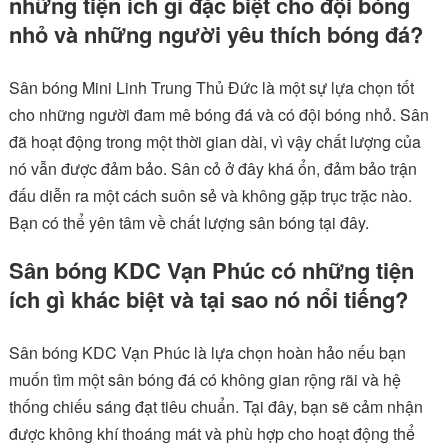
những tiện ích gì đặc biệt cho đội bóng
nhỏ và những người yêu thích bóng đá?
Sân bóng Mini Linh Trung Thủ Đức là một sự lựa chọn tốt
cho những người đam mê bóng đá và có đội bóng nhỏ. Sân
đã hoạt động trong một thời gian dài, vì vậy chất lượng của
nó vẫn được đảm bảo. Sân cỏ ở đây khá ổn, đảm bảo trận
đấu diễn ra một cách suôn sẻ và không gặp trục trặc nào.
Bạn có thể yên tâm về chất lượng sân bóng tại đây.
Sân bóng KDC Vạn Phúc có những tiện
ích gì khác biệt và tại sao nó nổi tiếng?
Sân bóng KDC Vạn Phúc là lựa chọn hoàn hảo nếu bạn
muốn tìm một sân bóng đá có không gian rộng rãi và hệ
thống chiếu sáng đạt tiêu chuẩn. Tại đây, bạn sẽ cảm nhận
được không khí thoáng mát và phù hợp cho hoạt động thể