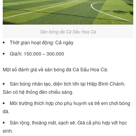
Sân bóng đá Cá Sấu Hoa Cà
Thời gian hoạt động: Cả ngày
Giá/h: 150.000 – 300.000
Một số đánh giá về sân bóng đá Cá Sấu Hoa Cà:
Sân bóng nhân tạo, diện tích lớn tại Hiệp Bình Chánh.
Sân có hệ thống đèn chiếu sáng.
Môi trường thích hợp cho phụ huynh và trẻ em chơi bóng
đá.
Sân rộng, thoáng mát, sạch sẽ. Giá cả phù hợp với học
sinh.